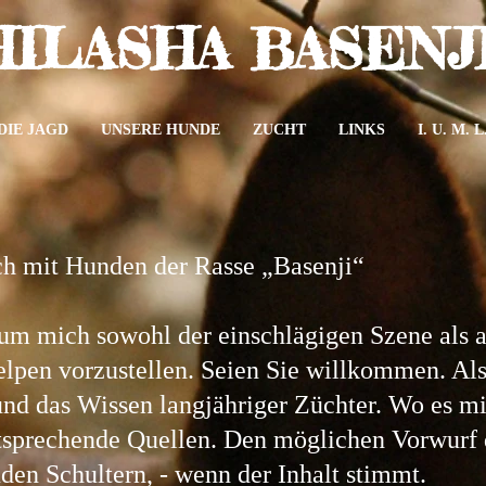
HILASHA BASENJ
DIE JAGD
UNSERE HUNDE
ZUCHT
LINKS
I. U. M. L
ich mit Hunden der Rasse „Basenji“
, um mich sowohl der einschlägigen Szene als
elpen vorzustellen. Seien Sie willkommen. Al
und das Wissen langjähriger Züchter. Wo es mi
ntsprechende Quellen. Den möglichen Vorwurf 
en Schultern, - wenn der Inhalt stimmt.