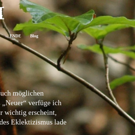
I
.
ENDE
Blog
 auch möglichen
s „Neuer“ verfüge ich
r wichtig erscheint,
des Eklektizismus lade